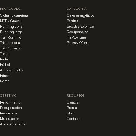
PROTOCOLO
CATEGORÍA
Ciclismo carretera
Geles energéticos
MTB / Gravel
Barritas
Running corta
Bebidas isotónicas
Running larga
Recuperación
Trail Running
HYPER Line
Triatlón corta
Packs y Ofertas
Triatlón larga
Tenis
Pádel
Fútbol
Artes Marciales
Fitness
Remo
OBJETIVO
RECURSOS
Rendimiento
Ciencia
Recuperación
Prensa
Resistencia
Blog
Musculación
Contacto
Alto rendimiento