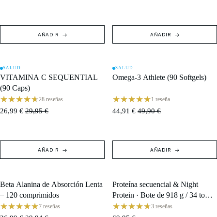
AÑADIR
AÑADIR
SALUD
SALUD
OFERTA
OFERTA
VITAMINA C SEQUENTIAL
Omega-3 Athlete (90 Softgels)
(90 Caps)
28 reseñas
1 reseña
26,99 €
29,95 €
44,91 €
49,90 €
AÑADIR
AÑADIR
Beta Alanina de Absorción Lenta
Proteína secuencial & Night
OFERTA
AGOTADO
– 120 comprimidos
Protein · Bote de 918 g / 34 tomas
+ Shaker
7 reseñas
3 reseñas