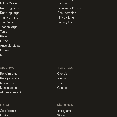
MTB / Gravel
Barritas
Running corta
Bebidas isotónicas
Running larga
Recuperación
Trail Running
HYPER Line
Triatlón corta
Packs y Ofertas
Triatlón larga
Tenis
Pádel
Fútbol
Artes Marciales
Fitness
Remo
OBJETIVO
RECURSOS
Rendimiento
Ciencia
Recuperación
Prensa
Resistencia
Blog
Musculación
Contacto
Alto rendimiento
LEGAL
SÍGUENOS
Condiciones
Instagram
Envíos
Strava