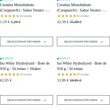
DESPUÉS
DESPUÉS
OFERTA
OFERTA
Creatina Monohidrato
Creatina Monohidrato
(Creapure®) - Sabor Neutro ·
(Creapure®) - Sabor Neutro ·
Sobre de 5 g
Bote de 300 g / 60 tomas
44 reseñas
44 reseñas
1,19 €
1,29 €
32,39 €
35,99 €
SELECCIONAR OPCIONES
SELECCIONAR OPCIONES
DESPUÉS
DESPUÉS
AGOTADO
OFERTA
Iso Whey Hydrolyzed · Bote de
Iso Whey Hydrolyzed · Bote de
918 g / 34 tomas + Shaker
918 g / 34 tomas
18 reseñas
18 reseñas
62,95 €
53,99 €
59,95 €
SELECCIONAR OPCIONES
SELECCIONAR OPCIONES