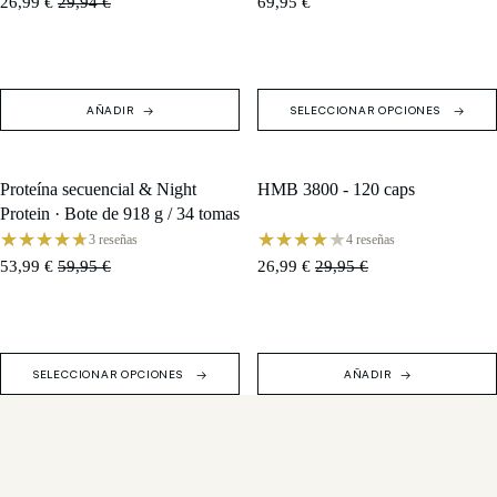
26,99 €
29,94 €
69,95 €
AÑADIR
SELECCIONAR OPCIONES
Proteína secuencial & Night
HMB 3800 - 120 caps
OFERTA
OFERTA
Protein · Bote de 918 g / 34 tomas
3 reseñas
4 reseñas
53,99 €
59,95 €
26,99 €
29,95 €
SELECCIONAR OPCIONES
AÑADIR