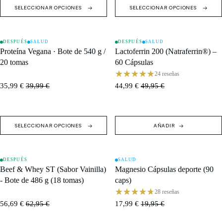
SELECCIONAR OPCIONES
SELECCIONAR OPCIONES
DESPUÉS
SALUD
DESPUÉS
SALUD
OFERTA
OFERTA
Proteína Vegana · Bote de 540 g /
Lactoferrin 200 (Natraferrin®) –
20 tomas
60 Cápsulas
24 reseñas
35,99 €
39,99 €
44,99 €
49,95 €
SELECCIONAR OPCIONES
AÑADIR
DESPUÉS
SALUD
AGOTADO
OFERTA
Beef & Whey ST (Sabor Vainilla)
Magnesio Cápsulas deporte (90
- Bote de 486 g (18 tomas)
caps)
28 reseñas
56,69 €
62,95 €
17,99 €
19,95 €