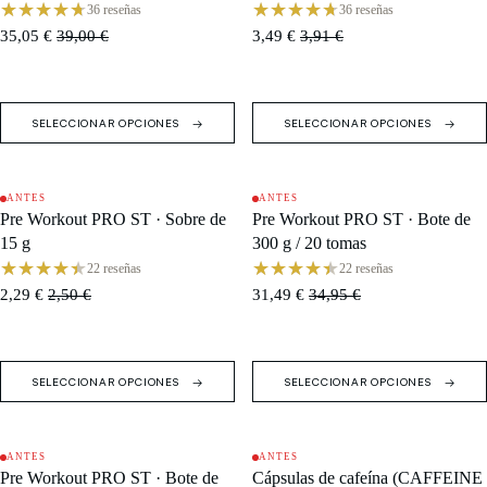
monodosis)
g
36 reseñas
36 reseñas
35,05 €
39,00 €
3,49 €
3,91 €
SELECCIONAR OPCIONES
SELECCIONAR OPCIONES
ANTES
ANTES
OFERTA
OFERTA
Pre Workout PRO ST · Sobre de
Pre Workout PRO ST · Bote de
15 g
300 g / 20 tomas
22 reseñas
22 reseñas
2,29 €
2,50 €
31,49 €
34,95 €
SELECCIONAR OPCIONES
SELECCIONAR OPCIONES
ANTES
ANTES
AGOTADO
OFERTA
Pre Workout PRO ST · Bote de
Cápsulas de cafeína (CAFFEINE