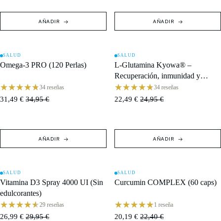
AÑADIR
AÑADIR
SALUD
SALUD
OFERTA
OFERTA
Omega-3 PRO (120 Perlas)
L-Glutamina Kyowa® –
Recuperación, inmunidad y
rendimiento
34 reseñas
34 reseñas
31,49 €
34,95 €
22,49 €
24,95 €
AÑADIR
AÑADIR
SALUD
SALUD
OFERTA
AGOTADO
Vitamina D3 Spray 4000 UI (Sin
Curcumin COMPLEX (60 caps)
edulcorantes)
29 reseñas
1 reseña
26,99 €
29,95 €
20,19 €
22,40 €