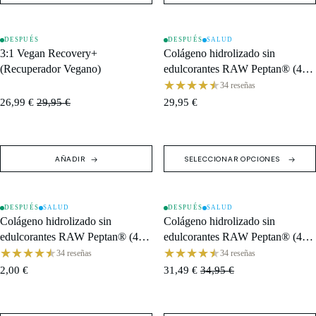
DESPUÉS
DESPUÉS
SALUD
AGOTADO
OFERTA
3:1 Vegan Recovery+
Colágeno hidrolizado sin
(Recuperador Vegano)
edulcorantes RAW Peptan® (400
g) · Caja (15 monodosis)
34 reseñas
26,99 €
29,95 €
29,95 €
AÑADIR
SELECCIONAR OPCIONES
DESPUÉS
SALUD
DESPUÉS
SALUD
OFERTA
OFERTA
Colágeno hidrolizado sin
Colágeno hidrolizado sin
edulcorantes RAW Peptan® (400
edulcorantes RAW Peptan® (400
g) · Sobre de 13 g
g) · Bote de 400 g / 30 tomas
34 reseñas
34 reseñas
2,00 €
31,49 €
34,95 €