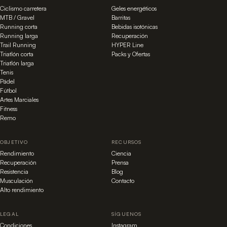
Ciclismo carretera
Geles energéticos
MTB / Gravel
Barritas
Running corta
Bebidas isotónicas
Running larga
Recuperación
Trail Running
HYPER Line
Triatlón corta
Packs y Ofertas
Triatlón larga
Tenis
Pádel
Fútbol
Artes Marciales
Fitness
Remo
OBJETIVO
RECURSOS
Rendimiento
Ciencia
Recuperación
Prensa
Resistencia
Blog
Musculación
Contacto
Alto rendimiento
LEGAL
SÍGUENOS
Condiciones
Instagram