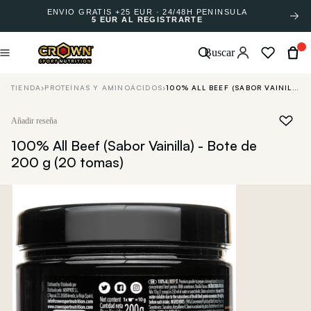
ENVÍO GRATIS +25 EUR · 24/48H PENÍNSULA
5 EUR AL REGISTRARTE
Buscar
TIENDA
›
PROTEÍNAS Y AMINOÁCIDOS
›
100% ALL BEEF (SABOR VAINILLA) - BOTE DE 200 G (20 TOMAS)
Añadir reseña
100% All Beef (Sabor Vainilla) - Bote de
200 g (20 tomas)