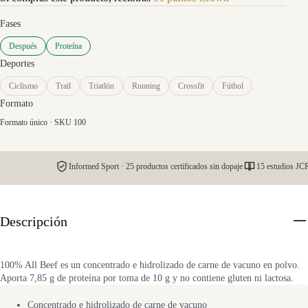
Fases
Después
Proteína
Deportes
Ciclismo
Trail
Triatlón
Running
Crossfit
Fútbol
Formato
Formato único · SKU 100
Informed Sport · 25 productos certificados sin dopaje
15 estudios JCR
Descripción
100% All Beef es un concentrado e hidrolizado de carne de vacuno en polvo.
Aporta 7,85 g de proteína por toma de 10 g y no contiene gluten ni lactosa.
Concentrado e hidrolizado de carne de vacuno