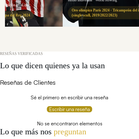
Remo individual · World Rowing
e nutrición · LaLiga
Oro olímpico París 2024 · Tricampeón de
 Copa del Rey 2024
(single scull, 2019/2022/2023)
RESEÑAS VERIFICADAS
Lo que dicen quienes ya la usan
Reseñas de Clientes
Sé el primero en escribir una reseña
Escribir una reseña
No se encontraron elementos
Lo que más nos
preguntan