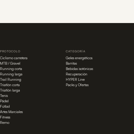
PROTOCOLO
CATEGORÍA
Ciclismo carretera
Geles energéticos
MTB / Gravel
Barritas
Running corta
Bebidas isotónicas
Running larga
Recuperación
Trail Running
HYPER Line
Triatlón corta
Packs y Ofertas
Triatlón larga
Tenis
Pádel
Fútbol
Artes Marciales
Fitness
Remo