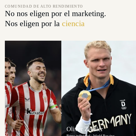
COMUNIDAD DE ALTO RENDIMIENTO
No nos eligen por el marketing.
Nos eligen por la
ciencia
Oliver Zeidler
lub