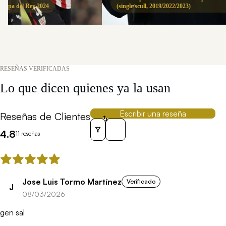
 Copa del Rey 2024
(single scull, 2019/2022/2023)
RESEÑAS VERIFICADAS
Lo que dicen quienes ya la usan
Escribir una reseña
Reseñas de Clientes
Sort reviews by
4.8
11 reseñas
Jose Luis Tormo Martínez
Verificado
J
08/03/2026
gen sal