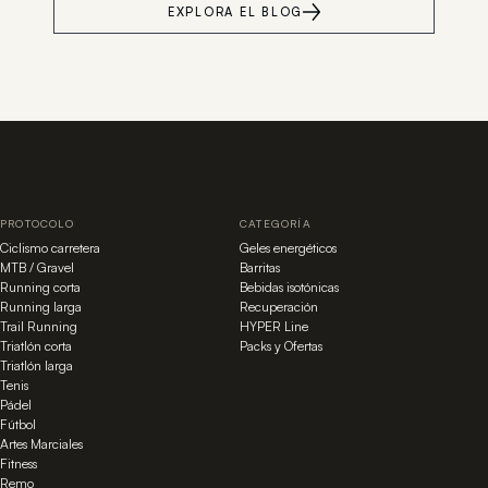
EXPLORA EL BLOG
PROTOCOLO
CATEGORÍA
Ciclismo carretera
Geles energéticos
MTB / Gravel
Barritas
Running corta
Bebidas isotónicas
Running larga
Recuperación
Trail Running
HYPER Line
Triatlón corta
Packs y Ofertas
Triatlón larga
Tenis
Pádel
Fútbol
Artes Marciales
Fitness
Remo