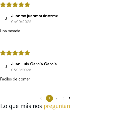
Juanmx juanmartinezmx
J
06/10/2026
Una pasada
Juan Luis García García
J
05/18/2026
Fáciles de comer
1
2
3
Lo que más nos
preguntan