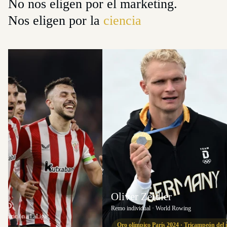
No nos eligen por el marketing.
Nos eligen por la
ciencia
Oliver Zeidler
lub
Remo individual · World Rowing
e nutrición · LaLiga
Oro olímpico París 2024 · Tricampeón de