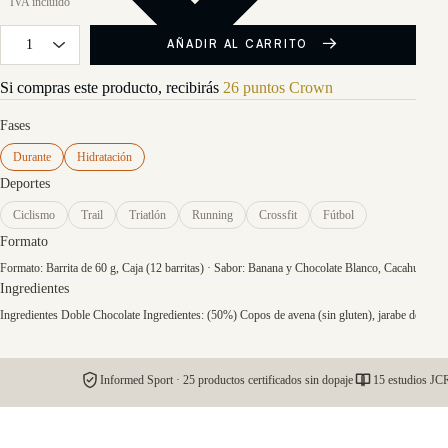
AÑADIR AL CARRITO
Si compras este producto, recibirás
26 puntos Crown
Fases
Durante
Hidratación
Deportes
Ciclismo
Trail
Triatlón
Running
Crossfit
Fútbol
Formato
Formato: Barrita de 60 g, Caja (12 barritas) · Sabor: Banana y Chocolate Blanco, Cacahuete S
Ingredientes
Ingredientes Doble Chocolate Ingredientes: (50%) Copos de avena (sin gluten), jarabe de azúcar 
Informed Sport · 25 productos certificados sin dopaje
15 estudios JCR