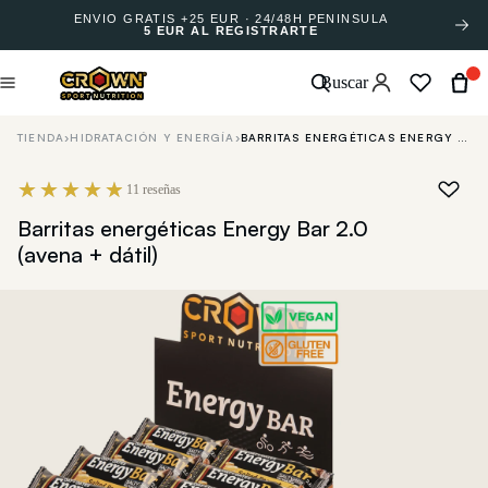
ENVÍO GRATIS +25 EUR · 24/48H PENÍNSULA
5 EUR AL REGISTRARTE
Buscar
TIENDA
›
HIDRATACIÓN Y ENERGÍA
›
BARRITAS ENERGÉTICAS ENERGY BAR 2.0 (AVENA + DÁTIL)
11 reseñas
Barritas energéticas Energy Bar 2.0
(avena + dátil)