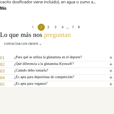
cacito dosificador viene incluido), en agua o zumo a
temperatura ambiente, y tomárselo. Yo prefiero tomarlo con
Más
zumo, ya que aunque el sabor es neutro a mi cualquier
suplemento me sabe raro, prefiero disimularlo con un zumo. No
se recomienda mezclarlo con bebidas calientes.Cada cacito es
...
1
2
3
4
7
de 2 gramos, por lo que el producto da para 2 meses (hay una
Lo que más nos
preguntan
errata en el título del producto, no es para 40 días sino para
60). Recomiendo tomarlo antes de hacer deporte, o después,
CONTACTAR CON CROWN →
ya que ayuda bastante a la hora de evitar agujetas. También
puedes dividir la dosis en 2 tomas y tomarlo antes y
después.Relación calidad/precio correcta.
01
¿Para qué se utiliza la glutamina en el deporte?
02
¿Qué diferencia a la glutamina Kyowa®?
03
¿Cuándo debo tomarla?
04
¿Es apta para deportistas de competición?
05
¿Es apta para veganos?