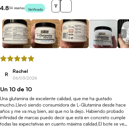
Sort reviews by
4.8
34 reseñas
Verificado
Thumbnail Navigation
Rachel
R
06/03/2026
Un 10 de 10
Una glutamina de excelente calidad, que me ha gustado
mucho.Llevó siendo consumidora de L-Glutamina desde hace
años y me va muy bien, así que no la dejo. Habiendo probado
infinidad de marcas puedo decir que está en concreto cumple
todas las expectativas en cuanto máxima calidad.El bote se ve