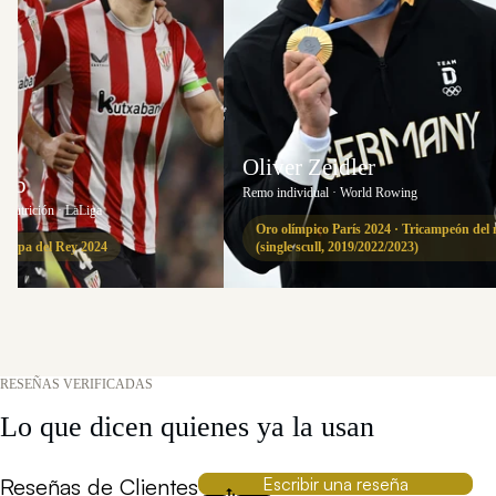
Oliver Zeidler
lub
Remo individual · World Rowing
e nutrición · LaLiga
Oro olímpico París 2024 · Tricampeón de
 Copa del Rey 2024
(single scull, 2019/2022/2023)
RESEÑAS VERIFICADAS
Lo que dicen quienes ya la usan
Escribir una reseña
Reseñas de Clientes