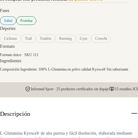
Fases
Salud
Proteína
Deportes
Ciclismo
Trail
Triatlón
Running
Gym
Crossfit
Formato
Formato único · SKU 111
Ingredientes
Composición Ingrediente: 100% L-Glutamina en polvo calidad Kyowa® Sin saborizantes, coloran
Informed Sport · 25 productos certificados sin dopaje
15 estudios JCR
Descripción
L-Glutamina Kyowa® de alta pureza y fácil disolución, elaborada mediante