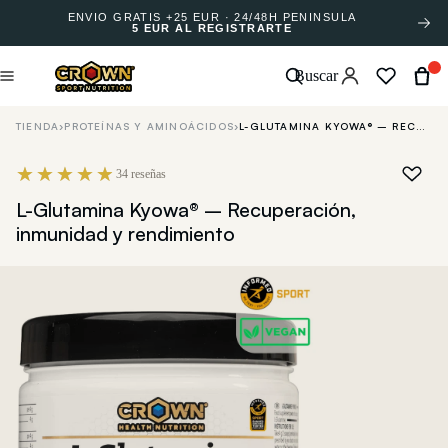
ENVÍO GRATIS +25 EUR · 24/48H PENÍNSULA
5 EUR AL REGISTRARTE
Buscar
TIENDA
›
PROTEÍNAS Y AMINOÁCIDOS
›
L-GLUTAMINA KYOWA® – RECUPERACIÓN, INMUNIDAD Y RENDIMIENTO
34 reseñas
L-Glutamina Kyowa® – Recuperación,
inmunidad y rendimiento