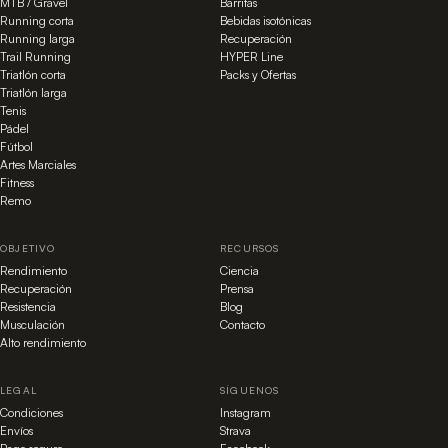
MTB / Gravel
Barritas
Running corta
Bebidas isotónicas
Running larga
Recuperación
Trail Running
HYPER Line
Triatlón corta
Packs y Ofertas
Triatlón larga
Tenis
Pádel
Fútbol
Artes Marciales
Fitness
Remo
OBJETIVO
RECURSOS
Rendimiento
Ciencia
Recuperación
Prensa
Resistencia
Blog
Musculación
Contacto
Alto rendimiento
LEGAL
SÍGUENOS
Condiciones
Instagram
Envíos
Strava