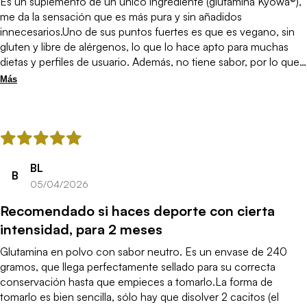
Es un suplemento de un único ingrediente (glutamina Kyowa®),
me da la sensación que es más pura y sin añadidos
innecesarios.Uno de sus puntos fuertes es que es vegano, sin
gluten y libre de alérgenos, lo que lo hace apto para muchas
dietas y perfiles de usuario. Además, no tiene sabor, por lo que
se mezcla fácilmente con agua, batidos u otros suplementos sin
Más
alterar el gusto.Lo bueno:Fórmula muy simple: solo glutamina
Kyowa®Sin gluten, sin alérgenos y apto veganoSabor neutro,
fácil de combinar con otros productosBuena disolución en
líquidosEnfoque bastante “limpio” y directoLo menos
bueno:Igual prefieres con sabor y este no lo tiene.
BL
B
05/04/2026
Recomendado si haces deporte con cierta
intensidad, para 2 meses
Glutamina en polvo con sabor neutro. Es un envase de 240
gramos, que llega perfectamente sellado para su correcta
conservación hasta que empieces a tomarlo.La forma de
tomarlo es bien sencilla, sólo hay que disolver 2 cacitos (el