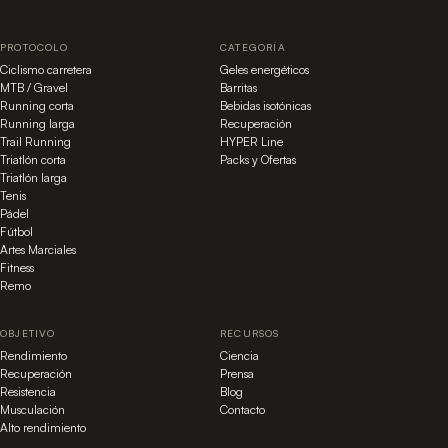
PROTOCOLO
CATEGORÍA
Ciclismo carretera
Geles energéticos
MTB / Gravel
Barritas
Running corta
Bebidas isotónicas
Running larga
Recuperación
Trail Running
HYPER Line
Triatlón corta
Packs y Ofertas
Triatlón larga
Tenis
Pádel
Fútbol
Artes Marciales
Fitness
Remo
OBJETIVO
RECURSOS
Rendimiento
Ciencia
Recuperación
Prensa
Resistencia
Blog
Musculación
Contacto
Alto rendimiento