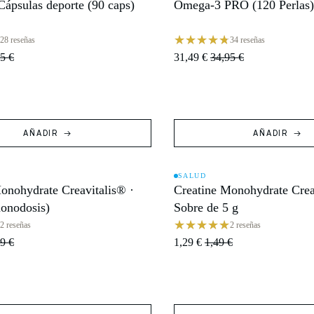
ápsulas deporte (90 caps)
Omega-3 PRO (120 Perlas)
OFERTA
28 reseñas
34 reseñas
5 €
31,49 €
34,95 €
AÑADIR
AÑADIR
SALUD
onohydrate Creavitalis® ·
Creatine Monohydrate Crea
OFERTA
onodosis)
Sobre de 5 g
2 reseñas
2 reseñas
9 €
1,29 €
1,49 €