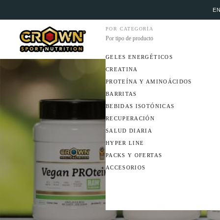
EN
POR CATEGORÍA
Por tipo de producto
GELES ENERGÉTICOS
CREATINA
PROTEÍNA Y AMINOÁCIDOS
BARRITAS
BEBIDAS ISOTÓNICAS
RECUPERACIÓN
SALUD DIARIA
HYPER LINE
PACKS Y OFERTAS
ACCESORIOS