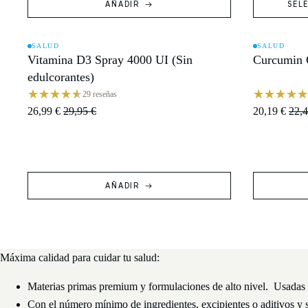
AÑADIR
SEL
SALUD
SALUD
Vitamina D3 Spray 4000 UI (Sin
Curcumin
OFERTA
AGOTAD
edulcorantes)
29 reseñas
26,99 €
29,95 €
20,19 €
22,4
AÑADIR
Máxima calidad para cuidar tu salud:
Materias primas premium y formulaciones de alto nivel. Usadas p
Con el número mínimo de ingredientes, excipientes o aditivos y 