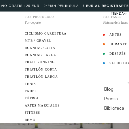
VÍO GRATIS +25 EUR · 24/48H PENÍNSULA
·
5 EUR AL REGISTRARTE
TIENDA
POR PROTOCOLO
POR FASES
Por deporte
Sistema de 5 fase
CICLISMO CARRETERA
ANTES
MTB / GRAVEL
DURANTE
PROTOCOLO
RUNNING CORTA
DESPUÉS
RUNNING LARGA
TRAIL RUNNING
SALUD DI
EMBAJADOR
TRIATLÓN CORTA
TRIATLÓN LARGA
RECURSOS
TENIS
Blog
PÁDEL
Prensa
FÚTBOL
ARTES MARCIALES
Biblioteca
FITNESS
¿TIENES UN CL
REMO