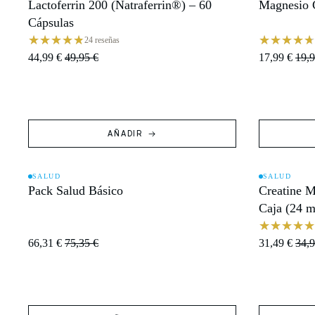
Lactoferrin 200 (Natraferrin®) – 60
Magnesio C
OFERTA
OFERTA
Cápsulas
24 reseñas
44,99 €
49,95 €
17,99 €
19,9
AÑADIR
SALUD
SALUD
Pack Salud Básico
Creatine M
OFERTA
OFERTA
Caja (24 m
66,31 €
75,35 €
31,49 €
34,9