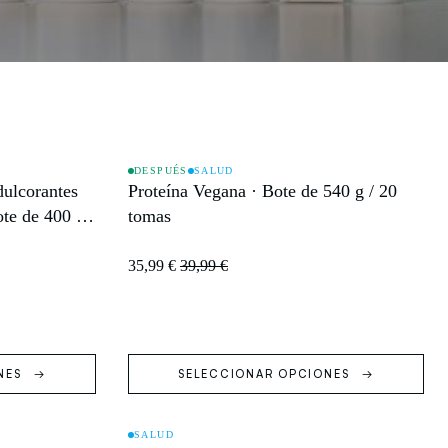
DESPUÉS
SALUD
dulcorantes
Proteína Vegana · Bote de 540 g / 20
OFERTA
e de 400 g /
tomas
35,99 €
39,99 €
NES
SELECCIONAR OPCIONES
SALUD