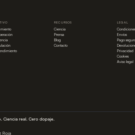
TIVO
RECURSOS
LEGAL
imiento
Ciencia
Condicione
eración
Prensa
Envíos
tencia
Blog
Pago segur
lación
Contacto
Devolucion
rendimiento
Privacidad
Cookies
Aviso legal
o. Ciencia real. Cero dopaje.
z Roja