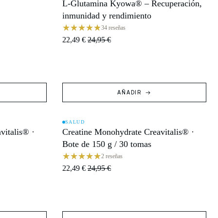
L-Glutamina Kyowa® – Recuperación,
OFERTA
inmunidad y rendimiento
34 reseñas
22,49 €
24,95 €
AÑADIR
SALUD
vitalis® ·
Creatine Monohydrate Creavitalis® ·
OFERTA
Bote de 150 g / 30 tomas
2 reseñas
22,49 €
24,95 €