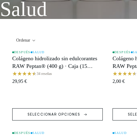
Salud
Ordenar
DESPUÉS
SALUD
DESPUÉS
S
Colágeno hidrolizado sin edulcorantes
Colágeno h
OFERTA
OFERTA
RAW Peptan® (400 g) · Caja (15
RAW Pepta
monodosis)
34 reseñas
29,95 €
2,00 €
SELECCIONAR OPCIONES
SEL
DESPUÉS
SALUD
SALUD