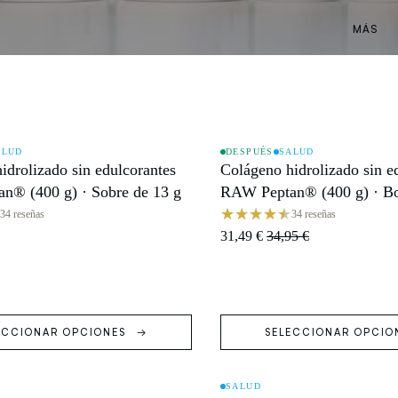
MÁS
ALUD
DESPUÉS
SALUD
idrolizado sin edulcorantes
Colágeno hidrolizado sin e
OFERTA
n® (400 g) · Sobre de 13 g
RAW Peptan® (400 g) · Bot
30 tomas
34 reseñas
34 reseñas
31,49 €
34,95 €
ECCIONAR OPCIONES
SELECCIONAR OPCIO
SALUD