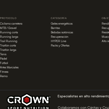
PROTOCOLO
CATEGORÍA
OBJE
Ciclismo carretera
Geles energéticos
Rend
MTB / Gravel
Barritas
Recup
Running corta
Bebidas isotónicas
Resis
Running larga
Recuperación
Muscu
Trail Running
HYPER Line
Alto 
Triatlón corta
Packs y Ofertas
Triatlón larga
Tenis
Pádel
Fútbol
Artes Marciales
Fitness
Remo
Especialistas en alto rendimient
Colaboramos con Cáritas y Cru