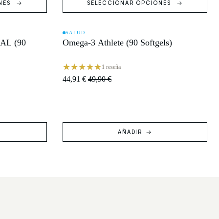
NES
SELECCIONAR OPCIONES
SALUD
AL (90
Omega-3 Athlete (90 Softgels)
OFERTA
1 reseña
44,91 €
49,90 €
AÑADIR