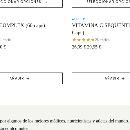
ECCIONAR OPCIONES
SELECCIONAR OPCIO
SALUD
 COMPLEX (60 caps)
VITAMINA C SEQUENTI
O
OFERTA
Caps)
1 reseña
28 reseñas
0 €
26,99 €
29,95 €
AÑADIR
AÑADIR
or algunos de los mejores médicos, nutricionistas y atletas del mundo.
sin edulcorantes