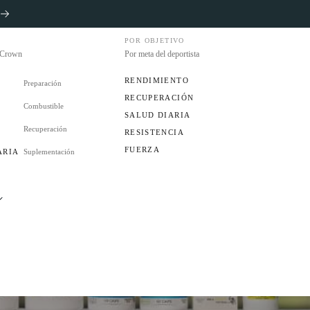
POR OBJETIVO
s Crown
Por meta del deportista
RENDIMIENTO
Preparación
RECUPERACIÓN
Combustible
S
SALUD DIARIA
Recuperación
RESISTENCIA
FUERZA
ARIA
Suplementación
ES
UB?