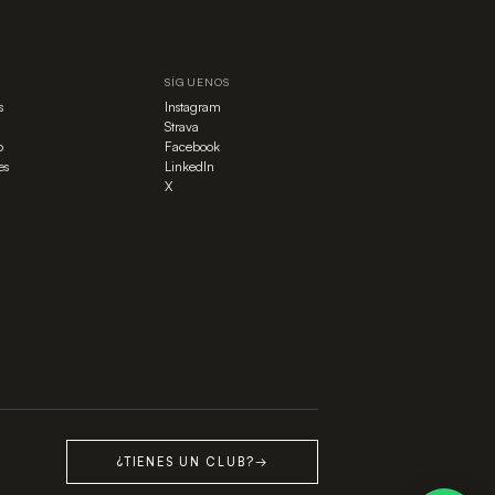
SÍGUENOS
s
Instagram
Strava
o
Facebook
es
LinkedIn
X
¿TIENES UN CLUB?
→