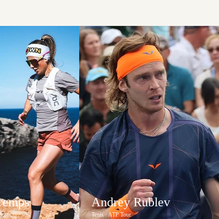
Tremps
Andrey Rublev
B
Tenis · ATP Tour