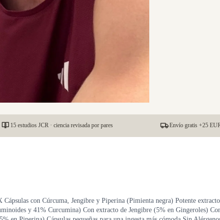
15 estudios JCR · ciencia revisada por pares
Envío gratis +25 EUR
psulas con Cúrcuma, Jengibre y Piperina (Pimienta negra) Potente extracto
inoides y 41% Curcumina) Con extracto de Jengibre (5% en Gingeroles) Con
5% en Piperina) Cápsulas pequeñas para una ingesta más cómoda Sin Alérgenos