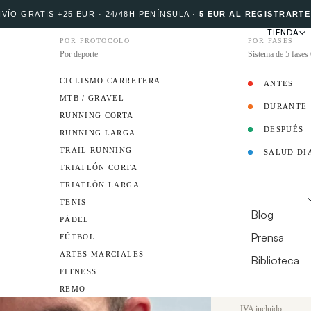
VÍO GRATIS +25 EUR · 24/48H PENÍNSULA
·
5 EUR AL REGISTRARTE
TIENDA
POR PROTOCOLO
POR FASES
Por deporte
Sistema de 5 fase
CICLISMO CARRETERA
ANTES
MTB / GRAVEL
DURANTE
PROTOCOLO
RUNNING CORTA
DESPUÉS
RUNNING LARGA
1 
TRAIL RUNNING
SALUD DI
Curcum
EMBAJADOR
TRIATLÓN CORTA
TRIATLÓN LARGA
caps)
RECURSOS
TENIS
Blog
PÁDEL
Cúrcuma (95% cur
Prensa
FÚTBOL
menos inflamación
Apto para vegano
ARTES MARCIALES
Biblioteca
FITNESS
¿TIENES UN CL
REMO
Precio de oferta