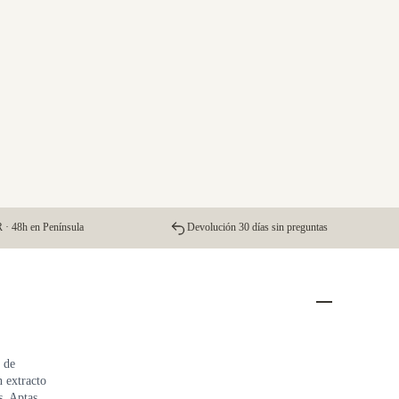
 · 48h en Península
Devolución 30 días sin preguntas
 de
 extracto
. Aptas