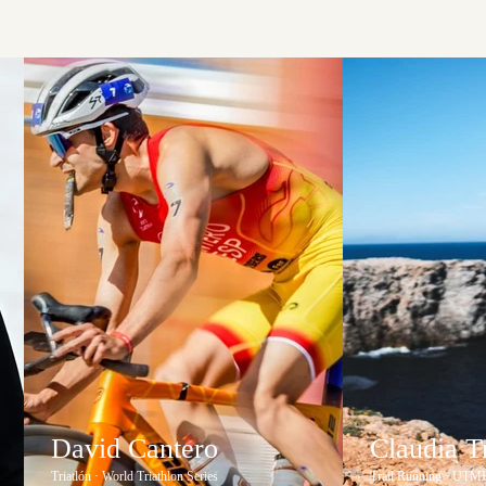
David Cantero
Claudia 
Triatlón · World Triathlon Series
Trail Running · UTM