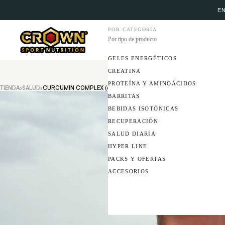
EN
POR CATEGORÍA
Por tipo de producto
GELES ENERGÉTICOS
CREATINA
PROTEÍNA Y AMINOÁCIDOS
TIENDA
›
SALUD
›
CURCUMIN COMPLEX (60 CAPS)
BARRITAS
BEBIDAS ISOTÓNICAS
RECUPERACIÓN
SALUD DIARIA
HYPER LINE
PACKS Y OFERTAS
ACCESORIOS