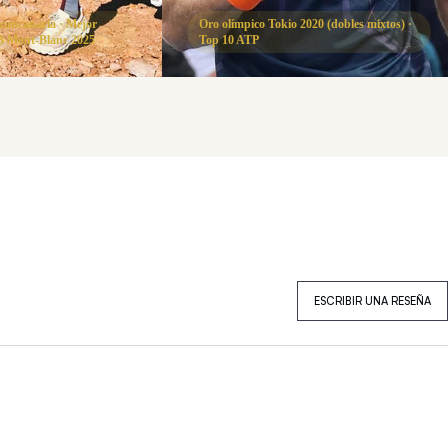
ancanaria · Mejor
Oro olímpico Tokio 2020 (dobles mixtos) ·
 Mont-Blanc 2025
Top 10 ATP
ESCRIBIR UNA RESEÑA