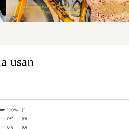
5º del mundo en las World Triathlon Series
Campeona Transgr
2025 · Plata en la Gran Final (Wollongong)
española en UTMB
la usan
100%
(1)
0%
(0)
0%
(0)