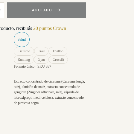
AGOTADO
roducto, recibirás
20 puntos Crown
Salud
Ciclismo
Trail
Triatlón
Running
Gym
Crossfit
Formato único · SKU 337
Extracto concentrado de cúrcuma (Curcuma longa,
raíz), almidón de maíz, extracto concentrado de
gengibre (Zingiber officinale, raíz), cápsula de
hidroxipropil-metil-celulosa, extracto concentrado
de pimienta negra.