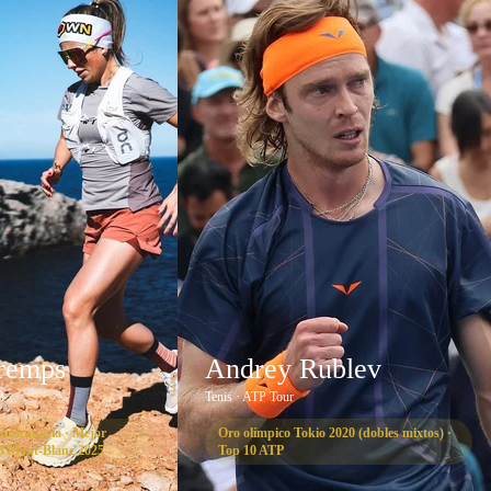
Tremps
Andrey Rublev
B
Tenis · ATP Tour
ancanaria · Mejor
Oro olímpico Tokio 2020 (dobles mixtos) ·
 Mont-Blanc 2025
Top 10 ATP