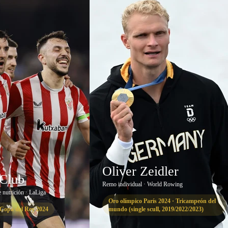
Oliver Zeidler
 Club
Remo individual · World Rowing
e nutrición · LaLiga
Oro olímpico París 2024 · Tricampeón del
Copa del Rey 2024
mundo (single scull, 2019/2022/2023)