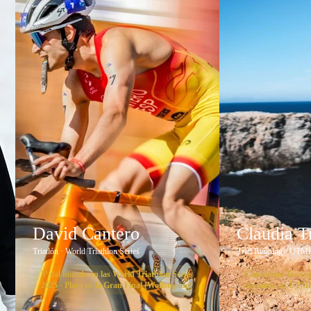
David Cantero
Claudia 
Triatlón · World Triathlon Series
Trail Running · UTM
5º del mundo en las World Triathlon Series
Campeona Transgr
2025 · Plata en la Gran Final (Wollongong)
española en UTMB