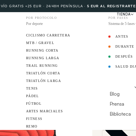
VÍO GRATIS +25 EUR · 24/48H PENÍNSULA
·
5 EUR AL REGISTRARTE
TIENDA
POR PROTOCOLO
POR FASES
Por deporte
Sistema de 5 fase
CICLISMO CARRETERA
ANTES
MTB / GRAVEL
DURANTE
PROTOCOLO
RUNNING CORTA
DESPUÉS
RUNNING LARGA
13
TRAIL RUNNING
SALUD DI
Geles E
EMBAJADOR
TRIATLÓN CORTA
TRIATLÓN LARGA
Gel)
RECURSOS
TENIS
Blog
PÁDEL
Gel técnico con c
Prensa
FÚTBOL
mg de BCAA: ener
actividad.
ARTES MARCIALES
Biblioteca
FITNESS
¿TIENES UN CL
REMO