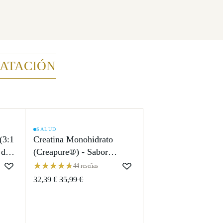
RATACIÓN
SALUD
OFERTA
(3:1
Creatina Monohidrato
 de
(Creapure®) - Sabor
Neutro
44 reseñas
32,39 €
35,99 €