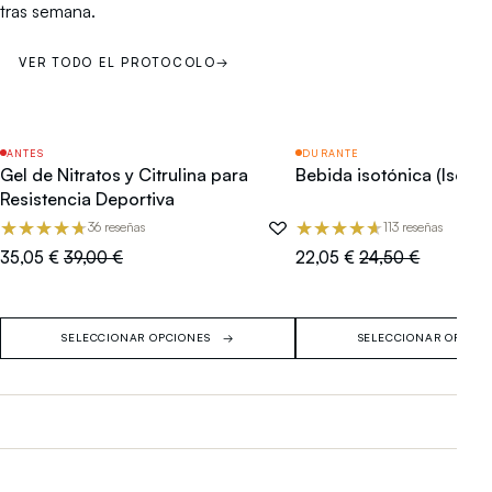
tras semana.
VER TODO EL PROTOCOLO
→
ANTES
DURANTE
MÁS VENDIDO
MÁS VENDIDO
Gel de Nitratos y Citrulina para
Bebida isotónica (Isodri
Resistencia Deportiva
36 reseñas
113 reseñas
35,05 €
39,00 €
22,05 €
24,50 €
SELECCIONAR OPCIONES
SELECCIONAR OPCIO