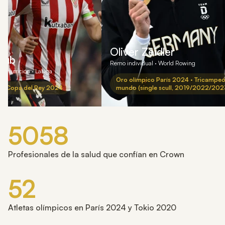
Oliver Zeidler
Club
Remo individual · World Rowing
de nutrición · LaLiga
Oro olímpico París 2024 · Tricampeó
a Copa del Rey 2024
mundo (single scull, 2019/2022/202
5058
Profesionales de la salud que confían en Crown
52
Atletas olímpicos en París 2024 y Tokio 2020