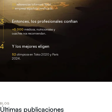
25
referencias Informed Sport.
1ª
empresa española certificada.
3
Entonces, los profesionales confían
+5.000
médicos, nutricionistas y
coaches nos recomiendan.
4
Y los mejores eligen
52
olímpicos en Tokio 2020 y París
2024.
BLOG
Últimas publicaciones