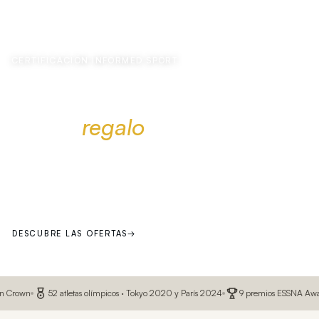
CERTIFICACIÓN INFORMED SPORT
Descuentos de verano
+5€ de
regalo
La ciencia de impulsarte más lejos
DESCUBRE LAS OFERTAS
→
VER POR DEPORTE
n
52 atletas olímpicos · Tokyo 2020 y París 2024
9 premios ESSNA Awards · ga