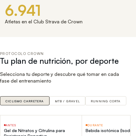
6.941
Atletas en el Club Strava de Crown
PROTOCOLO CROWN
Tu plan de nutrición, por deporte
Selecciona tu deporte y descubre qué tomar en cada
fase del entrenamiento
CICLISMO CARRETERA
MTB / GRAVEL
RUNNING CORTA
R
ANTES
DURANTE
OFERTA
OFERTA
Gel de Nitratos y Citrulina para
Bebida isotónica (Isodrin
Resistencia Deportiva