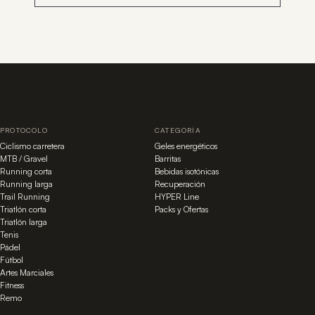
PROTOCOLO
CATEGORÍA
Ciclismo carretera
Geles energéticos
MTB / Gravel
Barritas
Running corta
Bebidas isotónicas
Running larga
Recuperación
Trail Running
HYPER Line
Triatlón corta
Packs y Ofertas
Triatlón larga
Tenis
Pádel
Fútbol
Artes Marciales
Fitness
Remo