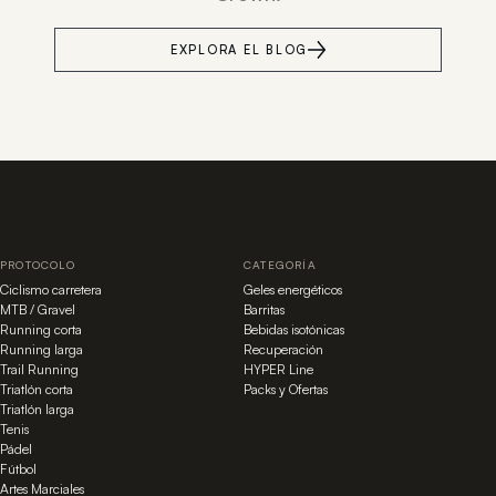
EXPLORA EL BLOG
PROTOCOLO
CATEGORÍA
Ciclismo carretera
Geles energéticos
MTB / Gravel
Barritas
Running corta
Bebidas isotónicas
Running larga
Recuperación
Trail Running
HYPER Line
Triatlón corta
Packs y Ofertas
Triatlón larga
Tenis
Pádel
Fútbol
Artes Marciales