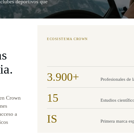
y clubes deportivos que
MÁS
ECOSISTEMA CROWN
as
ia.
3.900+
Profesionales de 
15
n en Crown
Estudios científi
ones
 acceso a
IS
Primera marca esp
icos