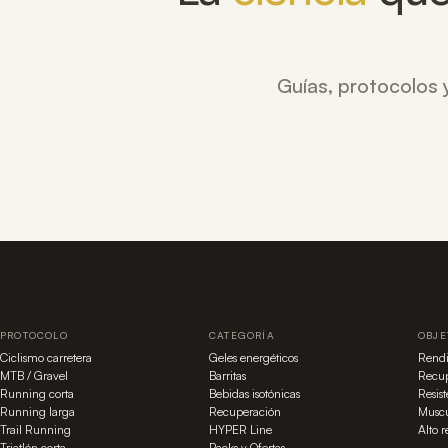
Guías, protocolos y
PROTOCOLO
CATEGORÍA
OBJE
Ciclismo carretera
Geles energéticos
Rend
MTB / Gravel
Barritas
Recup
Running corta
Bebidas isotónicas
Resis
Running larga
Recuperación
Muscu
Trail Running
HYPER Line
Alto 
Triatlón corta
Packs y Ofertas