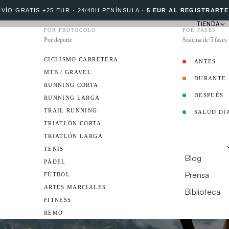
VÍO GRATIS +25 EUR · 24/48H PENÍNSULA
·
5 EUR AL REGISTRARTE
TIENDA
POR PROTOCOLO
POR FASES
Por deporte
Sistema de 5 fase
CICLISMO CARRETERA
ANTES
MTB / GRAVEL
DURANTE
PROTOCOLO
RUNNING CORTA
DESPUÉS
RUNNING LARGA
TRAIL RUNNING
SALUD DI
EMBAJADOR
TRIATLÓN CORTA
TRIATLÓN LARGA
RECURSOS
TENIS
Crown
Blog
PÁDEL
Prensa
FÚTBOL
ARTES MARCIALES
Biblioteca
FITNESS
¿TIENES UN CL
REMO