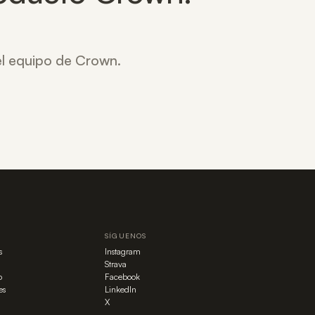
 el equipo de Crown.
SÍGUENOS
s
Instagram
Strava
o
Facebook
es
LinkedIn
X