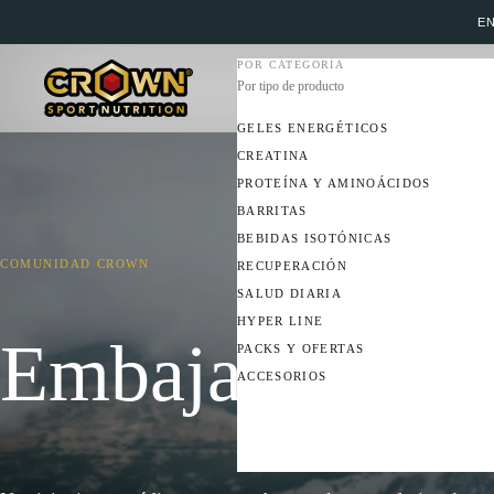
EN
POR CATEGORÍA
Por tipo de producto
GELES ENERGÉTICOS
CREATINA
PROTEÍNA Y AMINOÁCIDOS
BARRITAS
BEBIDAS ISOTÓNICAS
COMUNIDAD CROWN
RECUPERACIÓN
SALUD DIARIA
HYPER LINE
Embajadores 
PACKS Y OFERTAS
ACCESORIOS