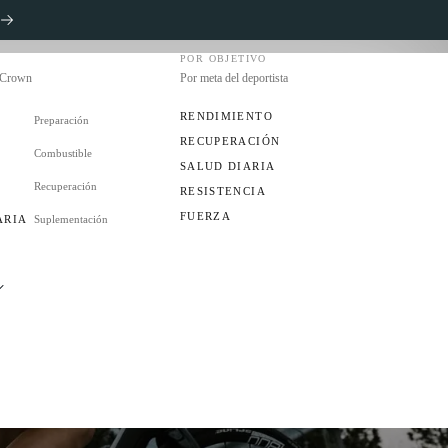
POR OBJETIVO
s Crown
Por meta del deportista
RENDIMIENTO
Preparación
RECUPERACIÓN
Combustible
S
SALUD DIARIA
Recuperación
RESISTENCIA
FUERZA
ARIA
Suplementación
ES
UB?