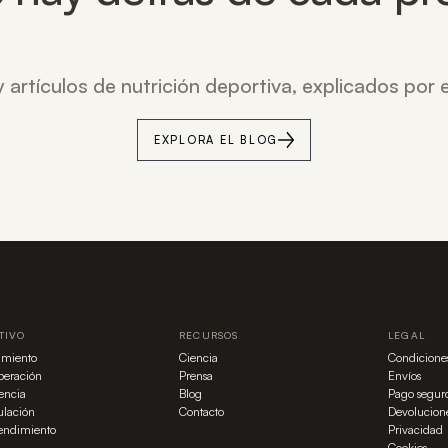
 artículos de nutrición deportiva, explicados por
EXPLORA EL BLOG
TIVO
RECURSOS
LEGAL
imiento
Ciencia
Condicione
eración
Prensa
Envíos
tencia
Blog
Pago segur
lación
Contacto
Devolucion
rendimiento
Privacidad
Cookies