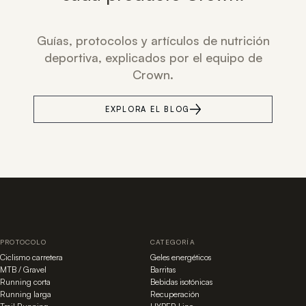
Guías, protocolos y artículos de nutrición
deportiva, explicados por el equipo de
Crown.
EXPLORA EL BLOG
PROTOCOLO
CATEGORÍA
Ciclismo carretera
Geles energéticos
MTB / Gravel
Barritas
Running corta
Bebidas isotónicas
Running larga
Recuperación