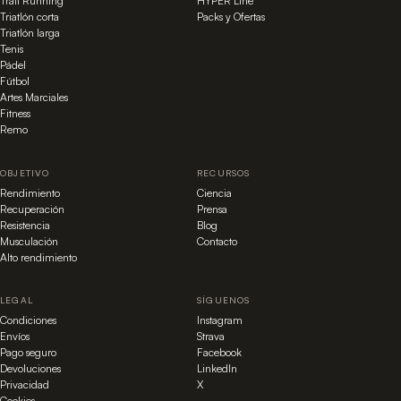
Trail Running
HYPER Line
Triatlón corta
Packs y Ofertas
Triatlón larga
Tenis
Pádel
Fútbol
Artes Marciales
Fitness
Remo
OBJETIVO
RECURSOS
Rendimiento
Ciencia
Recuperación
Prensa
Resistencia
Blog
Musculación
Contacto
Alto rendimiento
LEGAL
SÍGUENOS
Condiciones
Instagram
Envíos
Strava
Pago seguro
Facebook
Devoluciones
LinkedIn
Privacidad
X
Cookies