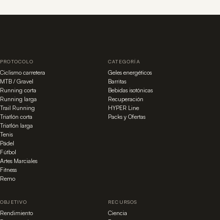
PROTOCOLO
CATEGORÍA
Ciclismo carretera
Geles energéticos
MTB / Gravel
Barritas
Running corta
Bebidas isotónicas
Running larga
Recuperación
Trail Running
HYPER Line
Triatlón corta
Packs y Ofertas
Triatlón larga
Tenis
Pádel
Fútbol
Artes Marciales
Fitness
Remo
OBJETIVO
RECURSOS
Rendimiento
Ciencia