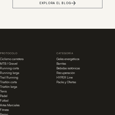
EXPLORA EL BLOG
PROTOCOLO
CATEGORÍA
Ciclismo carretera
Geles energéticos
MTB / Gravel
Barritas
Running corta
Bebidas isotónicas
Running larga
Recuperación
Trail Running
HYPER Line
Triatlón corta
Packs y Ofertas
Triatlón larga
Tenis
Pádel
Fútbol
Artes Marciales
Fitness
Remo