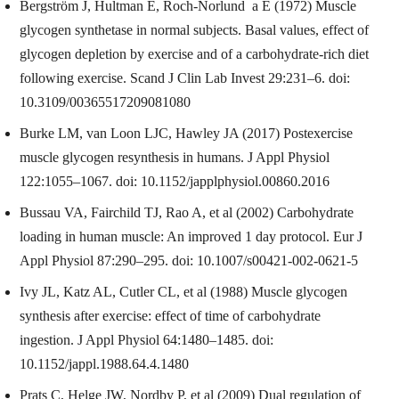
Bergström J, Hultman E, Roch-Norlund a E (1972) Muscle
glycogen synthetase in normal subjects. Basal values, effect of
glycogen depletion by exercise and of a carbohydrate-rich diet
following exercise. Scand J Clin Lab Invest 29:231–6. doi:
10.3109/00365517209081080
Burke LM, van Loon LJC, Hawley JA (2017) Postexercise
muscle glycogen resynthesis in humans. J Appl Physiol
122:1055–1067. doi: 10.1152/japplphysiol.00860.2016
Bussau VA, Fairchild TJ, Rao A, et al (2002) Carbohydrate
loading in human muscle: An improved 1 day protocol. Eur J
Appl Physiol 87:290–295. doi: 10.1007/s00421-002-0621-5
Ivy JL, Katz AL, Cutler CL, et al (1988) Muscle glycogen
synthesis after exercise: effect of time of carbohydrate
ingestion. J Appl Physiol 64:1480–1485. doi:
10.1152/jappl.1988.64.4.1480
Prats C, Helge JW, Nordby P, et al (2009) Dual regulation of