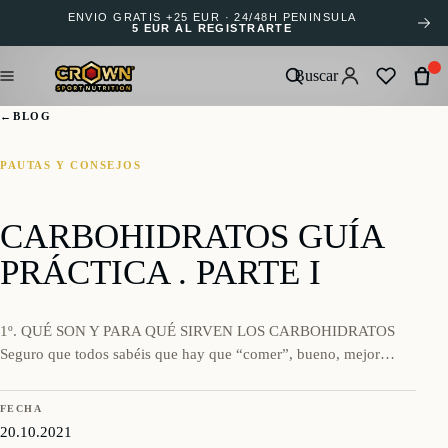
ENVÍO GRATIS +25 EUR · 24/48H PENÍNSULA
5 EUR AL REGISTRARTE
Buscar
←
BLOG
PAUTAS Y CONSEJOS
CARBOHIDRATOS GUÍA
PRÁCTICA . PARTE I
1º. QUÉ SON Y PARA QUÉ SIRVEN LOS CARBOHIDRATOS
Seguro que todos sabéis que hay que “comer”, bueno, mejor…
FECHA
20.10.2021