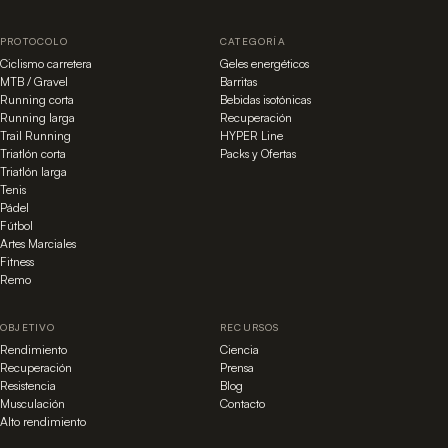
PROTOCOLO
CATEGORÍA
Ciclismo carretera
Geles energéticos
MTB / Gravel
Barritas
Running corta
Bebidas isotónicas
Running larga
Recuperación
Trail Running
HYPER Line
Triatlón corta
Packs y Ofertas
Triatlón larga
Tenis
Pádel
Fútbol
Artes Marciales
Fitness
Remo
OBJETIVO
RECURSOS
Rendimiento
Ciencia
Recuperación
Prensa
Resistencia
Blog
Musculación
Contacto
Alto rendimiento