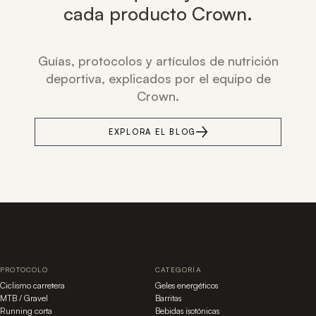
cada producto Crown.
Guías, protocolos y artículos de nutrición
deportiva, explicados por el equipo de
Crown.
EXPLORA EL BLOG
PROTOCOLO
CATEGORÍA
Ciclismo carretera
Geles energéticos
MTB / Gravel
Barritas
Running corta
Bebidas isotónicas