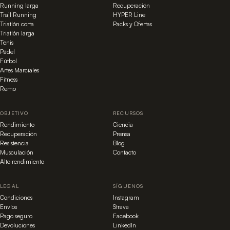
Running larga
Recuperación
Trail Running
HYPER Line
Triatlón corta
Packs y Ofertas
Triatlón larga
Tenis
Pádel
Fútbol
Artes Marciales
Fitness
Remo
OBJETIVO
RECURSOS
Rendimiento
Ciencia
Recuperación
Prensa
Resistencia
Blog
Musculación
Contacto
Alto rendimiento
LEGAL
SÍGUENOS
Condiciones
Instagram
Envíos
Strava
Pago seguro
Facebook
Devoluciones
LinkedIn