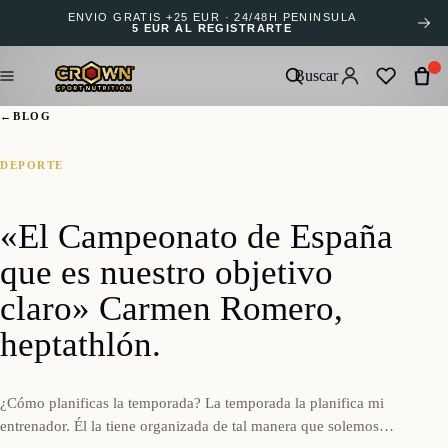
ENVÍO GRATIS +25 EUR · 24/48H PENÍNSULA
5 EUR AL REGISTRARTE
Buscar
←
BLOG
DEPORTE
«El Campeonato de España
que es nuestro objetivo
claro» Carmen Romero,
heptathlón.
¿Cómo planificas la temporada? La temporada la planifica mi
entrenador. Él la tiene organizada de tal manera que solemos…