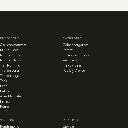
PROTOCOLO
CATEGORÍA
Ciclismo carretera
Geles energéticos
MTB / Gravel
Barritas
Running corta
Bebidas isotónicas
Running larga
Recuperación
Trail Running
HYPER Line
Triatlón corta
Packs y Ofertas
Triatlón larga
Tenis
Pádel
Fútbol
Artes Marciales
Fitness
Remo
OBJETIVO
RECURSOS
Rendimiento
Ciencia