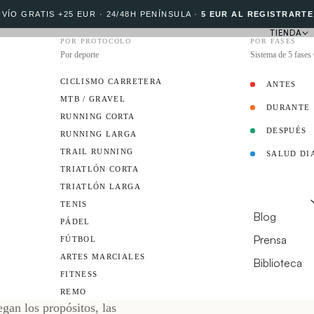
VÍO GRATIS +25 EUR · 24/48H PENÍNSULA
·
5 EUR AL REGISTRARTE
TIENDA
POR PROTOCOLO
POR FASES
Por deporte
Sistema de 5 fase
CICLISMO CARRETERA
ANTES
MTB / GRAVEL
DURANTE
PROTOCOLO
RUNNING CORTA
DESPUÉS
RUNNING LARGA
TRAIL RUNNING
SALUD DI
EMBAJADOR
TRIATLÓN CORTA
TRIATLÓN LARGA
 para este
RECURSOS
TENIS
Blog
PÁDEL
Prensa
FÚTBOL
ARTES MARCIALES
Biblioteca
FITNESS
¿TIENES UN CL
REMO
gan los propósitos, las