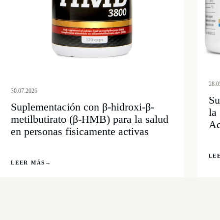
28.0
30.07.2026
Su
Suplementación con β-hidroxi-β-
la
metilbutirato (β-HMB) para la salud
Ac
en personas físicamente activas
LE
LEER MÁS
→