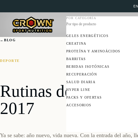
EN
POR CATEGORÍA
Por tipo de producto
GELES ENERGÉTICOS
←
BLOG
CREATINA
PROTEÍNA Y AMINOÁCIDOS
BARRITAS
DEPORTE
BEBIDAS ISOTÓNICAS
RECUPERACIÓN
SALUD DIARIA
Rutinas de ejercicio
HYPER LINE
PACKS Y OFERTAS
2017
ACCESORIOS
Ya se sabe: año nuevo, vida nueva. Con la entrada del año, lle