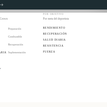
POR OBJETIVO
s Crown
Por meta del deportista
RENDIMIENTO
Preparación
RECUPERACIÓN
Combustible
S
SALUD DIARIA
Recuperación
RESISTENCIA
FUERZA
ARIA
Suplementación
ES
UB?