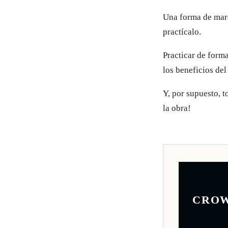
Una forma de marc
practícalo.
Practicar de form
los beneficios del
Y, por supuesto, t
la obra!
CRO