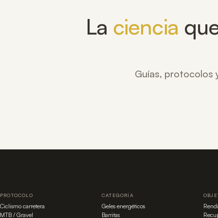
La
ciencia
que
Guías, protocolos y
PROTOCOLO
CATEGORÍA
OBJE
Ciclismo carretera
Geles energéticos
Rend
MTB / Gravel
Barritas
Recup