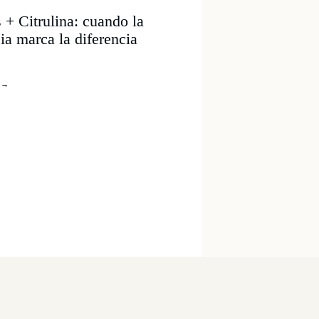
s + Citrulina: cuando la
cia marca la diferencia
S
→