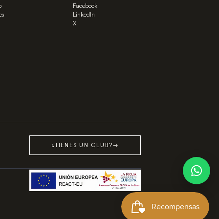
o
Facebook
es
LinkedIn
X
¿TIENES UN CLUB?
→