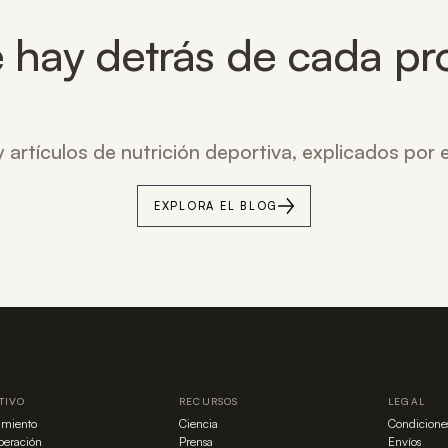
 hay detrás de cada pr
 artículos de nutrición deportiva, explicados por
EXPLORA EL BLOG
TIVO
RECURSOS
LEGAL
imiento
Ciencia
Condicione
eración
Prensa
Envíos