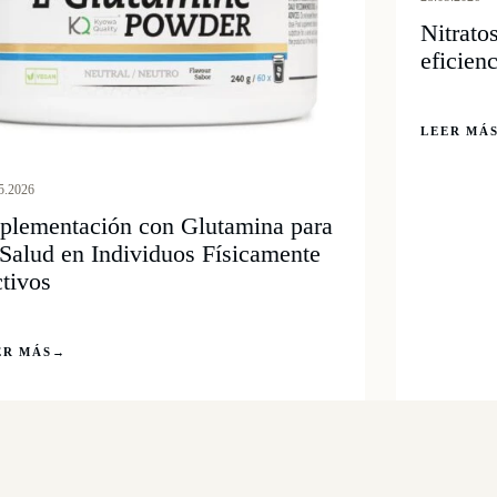
Nitrato
eficien
LEER MÁ
5.2026
plementación con Glutamina para
 Salud en Individuos Físicamente
tivos
ER MÁS
→