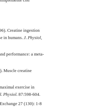
 simplemente con
6). Creatine ingestion
se in humans.
J. Physiol,
 and performance: a meta-
). Muscle creatine
maximal exercise in
l. Physiol.
87:598-604.
e Exchange 27 (130): 1-8