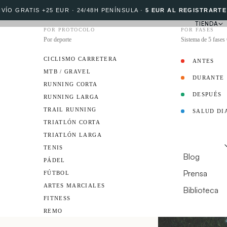
VÍO GRATIS +25 EUR · 24/48H PENÍNSULA
·
5 EUR AL REGISTRARTE
TIENDA
POR PROTOCOLO
POR FASES
Por deporte
Sistema de 5 fase
CICLISMO CARRETERA
ANTES
MTB / GRAVEL
DURANTE
PROTOCOLO
RUNNING CORTA
DESPUÉS
RUNNING LARGA
TRAIL RUNNING
SALUD DI
EMBAJADOR
TRIATLÓN CORTA
TRIATLÓN LARGA
RECURSOS
TENIS
Blog
PÁDEL
EL
Prensa
FÚTBOL
ARTES MARCIALES
Biblioteca
FITNESS
¿TIENES UN CL
REMO