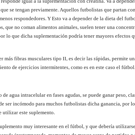
responde igual a la suplementación con creatina. Va a depender
 que se tengan previamente. Aquellos futbolistas que partan co
menos respondedores. Y Esto va a depender de la dieta del futbo
os, que no coman alimentos animales, suelen tener una concentr
or lo que dicha suplementación podría tener mayores efectos q
er más fibras musculares tipo II, es decir las rápidas, permite u
iento de ejercicios intermitentes, como es en este caso el fútbol.
 de agua intracelular en fases agudas, se puede ganar peso, cl
ede ser incómodo para muchos futbolistas dicha ganancia, por lo
e utilizar este suplemento.
suplemento muy interesante en el fútbol, y que debería utilizars