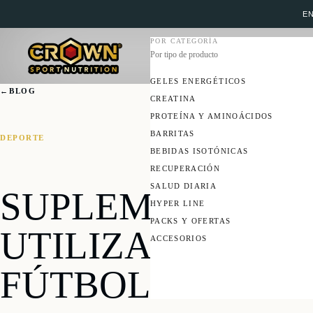
EN
POR CATEGORÍA
Por tipo de producto
GELES ENERGÉTICOS
←
BLOG
CREATINA
PROTEÍNA Y AMINOÁCIDOS
BARRITAS
DEPORTE
BEBIDAS ISOTÓNICAS
RECUPERACIÓN
SALUD DIARIA
SUPLEMENTOS
HYPER LINE
PACKS Y OFERTAS
UTILIZADOS EN 
ACCESORIOS
FÚTBOL