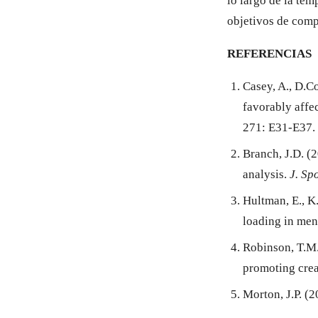
lo largo de la te
objetivos de comp
REFERENCIAS
Casey, A., D.C
favorably affe
271: E31-E37.
Branch, J.D. (
analysis.
J. Sp
Hultman, E., K
loading in me
Robinson, T.M.
promoting crea
Morton, J.P. (