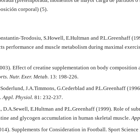
mporada (pretemporada, momentos de mayor carga de partidos o
osición corporal) (5).
onstantin-Teodosiu, S.Howell, E.Hultman and P.L.Greenhaff (199
cts performance and muscle metabolism during maximal exerci
2003). Effect of creatine supplementation on body composition
orts. Nutr. Exer. Metab.
13: 198-226.
.Soderlund, J.A.Timmons, G.Cederblad and P.L.Greenhaff (1996
n.
Appl. Physiol.
81: 232-237.
, D.A.Sewell, E.Hultman and P.L.Greenhaff (1999). Role of sub
tine and glycogen accumulation in human skeletal muscle.
App
2014). Supplements for Consideration in Football. Sport Scienc