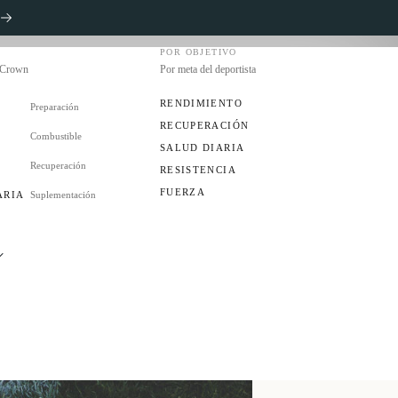
POR OBJETIVO
s Crown
Por meta del deportista
RENDIMIENTO
Preparación
RECUPERACIÓN
Combustible
S
SALUD DIARIA
Recuperación
RESISTENCIA
FUERZA
ARIA
Suplementación
ES
UB?