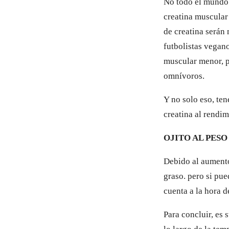
No todo el mundo 
creatina muscular
de creatina serán 
futbolistas vegan
muscular menor, p
omnívoros.
Y no solo eso, ten
creatina al rendim
OJITO AL PESO
Debido al aumento
graso. pero si pu
cuenta a la hora d
Para concluir, es 