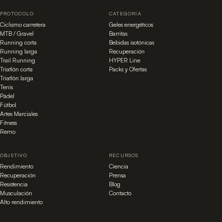
PROTOCOLO
CATEGORÍA
Ciclismo carretera
Geles energéticos
MTB / Gravel
Barritas
Running corta
Bebidas isotónicas
Running larga
Recuperación
Trail Running
HYPER Line
Triatlón corta
Packs y Ofertas
Triatlón larga
Tenis
Pádel
Fútbol
Artes Marciales
Fitness
Remo
OBJETIVO
RECURSOS
Rendimiento
Ciencia
Recuperación
Prensa
Resistencia
Blog
Musculación
Contacto
Alto rendimiento