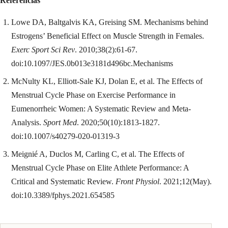
Referencias
Lowe DA, Baltgalvis KA, Greising SM. Mechanisms behind
Estrogens’ Beneficial Effect on Muscle Strength in Females.
Exerc Sport Sci Rev
. 2010;38(2):61-67.
doi:10.1097/JES.0b013e3181d496bc.Mechanisms
McNulty KL, Elliott-Sale KJ, Dolan E, et al. The Effects of
Menstrual Cycle Phase on Exercise Performance in
Eumenorrheic Women: A Systematic Review and Meta-
Analysis.
Sport Med
. 2020;50(10):1813-1827.
doi:10.1007/s40279-020-01319-3
Meignié A, Duclos M, Carling C, et al. The Effects of
Menstrual Cycle Phase on Elite Athlete Performance: A
Critical and Systematic Review.
Front Physiol
. 2021;12(May).
doi:10.3389/fphys.2021.654585