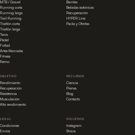
MTB / Gravel
Barritas
Running corta
Bebidas isotónicas
Running larga
Recuperación
Trail Running
HYPER Line
Triatlón corta
Packs y Ofertas
Triatlón larga
Tenis
Pádel
Fútbol
Artes Marciales
Fitness
Remo
OBJETIVO
RECURSOS
Rendimiento
Ciencia
Recuperación
Prensa
Resistencia
Blog
Musculación
Contacto
Alto rendimiento
LEGAL
SÍGUENOS
Condiciones
Instagram
Envíos
Strava