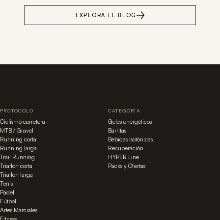
EXPLORA EL BLOG
PROTOCOLO
CATEGORÍA
Ciclismo carretera
Geles energéticos
MTB / Gravel
Barritas
Running corta
Bebidas isotónicas
Running larga
Recuperación
Trail Running
HYPER Line
Triatlón corta
Packs y Ofertas
Triatlón larga
Tenis
Pádel
Fútbol
Artes Marciales
Fitness