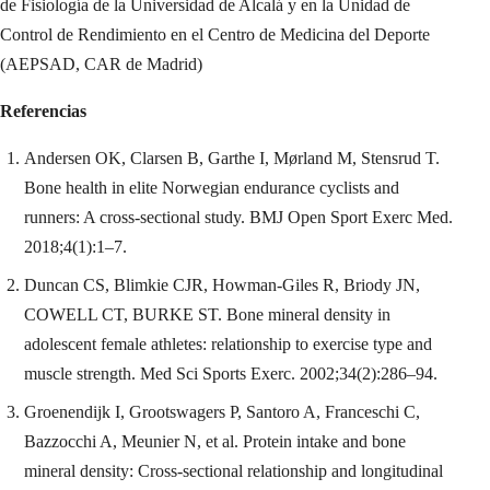
de Fisiología de la Universidad de Alcalá y en la Unidad de
Control de Rendimiento en el Centro de Medicina del Deporte
(AEPSAD, CAR de Madrid)
Referencias
Andersen OK, Clarsen B, Garthe I, Mørland M, Stensrud T.
Bone health in elite Norwegian endurance cyclists and
runners: A cross-sectional study. BMJ Open Sport Exerc Med.
2018;4(1):1–7.
Duncan CS, Blimkie CJR, Howman-Giles R, Briody JN,
COWELL CT, BURKE ST. Bone mineral density in
adolescent female athletes: relationship to exercise type and
muscle strength. Med Sci Sports Exerc. 2002;34(2):286–94.
Groenendijk I, Grootswagers P, Santoro A, Franceschi C,
Bazzocchi A, Meunier N, et al. Protein intake and bone
mineral density: Cross-sectional relationship and longitudinal