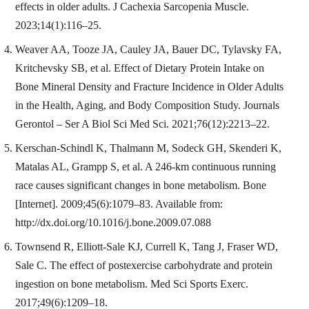
effects in older adults. J Cachexia Sarcopenia Muscle.
2023;14(1):116–25.
Weaver AA, Tooze JA, Cauley JA, Bauer DC, Tylavsky FA,
Kritchevsky SB, et al. Effect of Dietary Protein Intake on
Bone Mineral Density and Fracture Incidence in Older Adults
in the Health, Aging, and Body Composition Study. Journals
Gerontol – Ser A Biol Sci Med Sci. 2021;76(12):2213–22.
Kerschan-Schindl K, Thalmann M, Sodeck GH, Skenderi K,
Matalas AL, Grampp S, et al. A 246-km continuous running
race causes significant changes in bone metabolism. Bone
[Internet]. 2009;45(6):1079–83. Available from:
http://dx.doi.org/10.1016/j.bone.2009.07.088
Townsend R, Elliott-Sale KJ, Currell K, Tang J, Fraser WD,
Sale C. The effect of postexercise carbohydrate and protein
ingestion on bone metabolism. Med Sci Sports Exerc.
2017;49(6):1209–18.