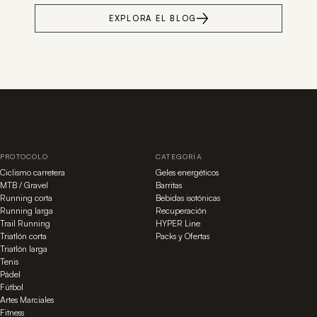
EXPLORA EL BLOG
PROTOCOLO
CATEGORÍA
Ciclismo carretera
Geles energéticos
MTB / Gravel
Barritas
Running corta
Bebidas isotónicas
Running larga
Recuperación
Trail Running
HYPER Line
Triatlón corta
Packs y Ofertas
Triatlón larga
Tenis
Pádel
Fútbol
Artes Marciales
Fitness