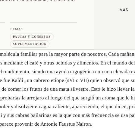
MÁS
TEMAS
PAUTAS Y CONSEJOS
SUPLEMENTACIÓN
molécula familiar para la mayor parte de nosotros. Cada mañana,
 mediante el café y otras bebidas y alimentos. En el mundo del 
el rendimiento, siendo una ayuda ergogénica con una elevada ev
e fue Kaldi , un cabrero etíope (sVI o VII) quien observó que s
e comer los frutos de una mata silvestre. Esto le hizo llevar l
probarlas la arrojaro al fuego del que surgió́ un aroma que le h
oler y disolvier en agua caliente, apareciendo, el que dicen, pr
di y sus cabras bailarinas es la que con más frecuencia se usa pa
e parece provenir de Antonie Faustus Nairon.