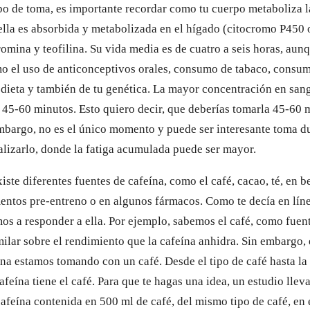
po de toma, es importante recordar como tu cuerpo metaboliza l
ella es absorbida y metabolizada en el hígado (citocromo P45
omina y teofilina. Su vida media es de cuatro a seis horas, aun
mo el uso de anticonceptivos orales, consumo de tabaco, consum
dieta y también de tu genética. La mayor concentración en sang
5-60 minutos. Esto quiero decir, que deberías tomarla 45-60 
embargo, no es el único momento y puede ser interesante toma du
nalizarlo, donde la fatiga acumulada puede ser mayor.
xiste diferentes fuentes de cafeína, como el café, cacao, té, en 
entos pre-entreno o en algunos fármacos. Como te decía en línea
os a responder a ella. Por ejemplo, sabemos el café, como fuent
milar sobre el rendimiento que la cafeína anhidra. Sin embargo,
ína estamos tomando con un café. Desde el tipo de café hasta l
afeína tiene el café. Para que te hagas una idea, un estudio lle
afeína contenida en 500 ml de café, del mismo tipo de café, en