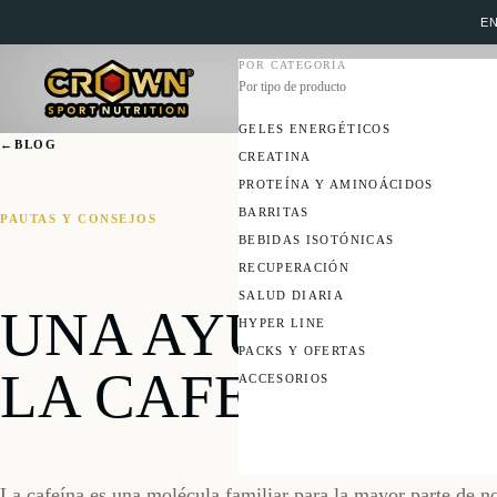
EN
POR CATEGORÍA
Por tipo de producto
GELES ENERGÉTICOS
←
BLOG
CREATINA
PROTEÍNA Y AMINOÁCIDOS
BARRITAS
PAUTAS Y CONSEJOS
BEBIDAS ISOTÓNICAS
RECUPERACIÓN
SALUD DIARIA
UNA AYUDA MUY
HYPER LINE
PACKS Y OFERTAS
LA CAFEÍNA
ACCESORIOS
La cafeína es una molécula familiar para la mayor parte de n