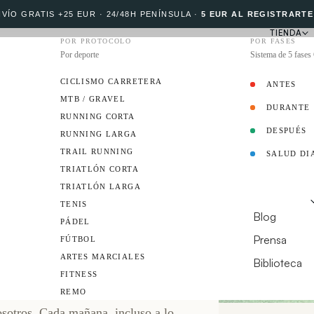
VÍO GRATIS +25 EUR · 24/48H PENÍNSULA
·
5 EUR AL REGISTRARTE
TIENDA
POR PROTOCOLO
POR FASES
Por deporte
Sistema de 5 fase
CICLISMO CARRETERA
ANTES
MTB / GRAVEL
DURANTE
PROTOCOLO
RUNNING CORTA
DESPUÉS
RUNNING LARGA
TRAIL RUNNING
SALUD DI
EMBAJADOR
TRIATLÓN CORTA
TRIATLÓN LARGA
 EFICAZ:
RECURSOS
TENIS
Blog
PÁDEL
Prensa
FÚTBOL
ARTES MARCIALES
Biblioteca
FITNESS
¿TIENES UN CL
REMO
osotros. Cada mañana, incluso a lo