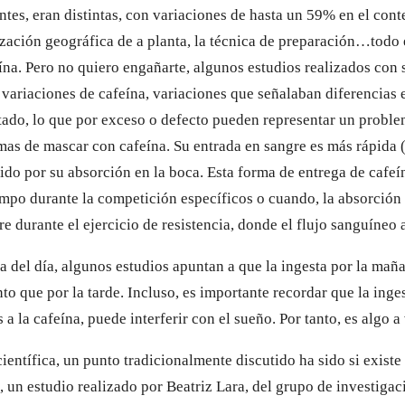
entes, eran distintas, con variaciones de hasta un 59% en el cont
ización geográfica de a planta, la técnica de preparación…todo 
ína. Pero no quiero engañarte, algunos estudios realizados co
variaciones de cafeína, variaciones que señalaban diferencias 
tado, lo que por exceso o defecto pueden representar un proble
omas de mascar con cafeína. Su entrada en sangre es más rápida 
ido por su absorción en la boca. Esta forma de entrega de cafeí
empo durante la competición específicos o cuando, la absorción
 durante el ejercicio de resistencia, donde el flujo sanguíneo 
a del día, algunos estudios apuntan a que la ingesta por la mañ
to que por la tarde. Incluso, es importante recordar que la inges
 a la cafeína, puede interferir con el sueño. Por tanto, es algo a 
entífica, un punto tradicionalmente discutido ha sido si existe 
 un estudio realizado por Beatriz Lara, del grupo de investigac