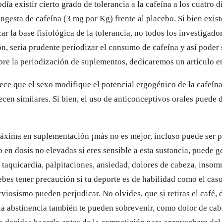
ía existir cierto grado de tolerancia a la cafeína a los cuatro dí
ngesta de cafeína (3 mg por Kg) frente al placebo. Si bien exis
car la base fisiológica de la tolerancia, no todos los investigado
ón, seria prudente periodizar el consumo de cafeína y así poder
bre la periodización de suplementos, dedicaremos un artículo en
rece que el sexo modifique el potencial ergogénico de la cafeín
ecen similares. Si bien, el uso de anticonceptivos orales puede 
áxima en suplementación ¡más no es mejor, incluso puede ser p
o en dosis no elevadas si eres sensible a esta sustancia, puede g
taquicardia, palpitaciones, ansiedad, dolores de cabeza, insomn
bes tener precaución si tu deporte es de habilidad como el caso
rviosismo pueden perjudicar. No olvides, que si retiras el café, 
a abstinencia también te pueden sobrevenir, como dolor de cabez