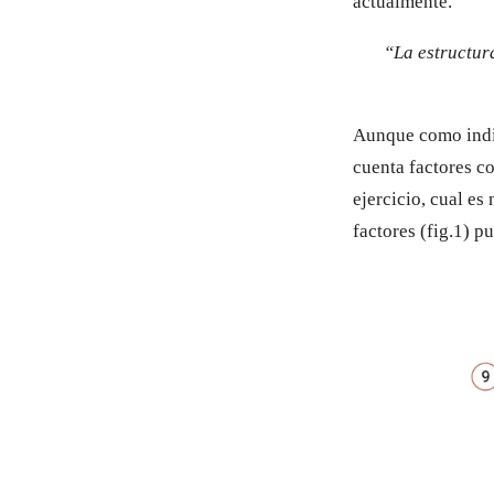
actualmente.
“La estructura
Aunque como indic
cuenta factores c
ejercicio, cual es
factores (fig.1) p