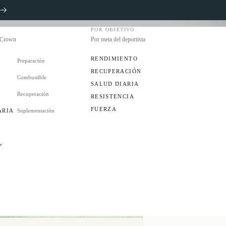
POR OBJETIVO
s Crown
Por meta del deportista
RENDIMIENTO
Preparación
RECUPERACIÓN
Combustible
S
SALUD DIARIA
Recuperación
RESISTENCIA
FUERZA
ARIA
Suplementación
ES
UB?