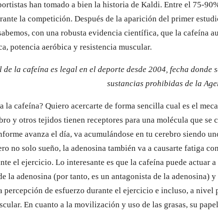
ortistas han tomado a bien la historia de Kaldi. Entre el 75-90
urante la competición. Después de la aparición del primer estud
sabemos, con una robusta evidencia científica, que la cafeína a
ca, potencia aeróbica y resistencia muscular.
l de la cafeína es legal en el deporte desde 2004, fecha donde se
sustancias prohibidas de la Ag
a la cafeína? Quiero acercarte de forma sencilla cual es el mec
ebro y otros tejidos tienen receptores para una molécula que s
nforme avanza el día, va acumulándose en tu cerebro siendo un
ero no solo sueño, la adenosina también va a causarte fatiga 
nte el ejercicio. Lo interesante es que la cafeína puede actuar 
de la adenosina (por tanto, es un antagonista de la adenosina) y
la percepción de esfuerzo durante el ejercicio e incluso, a nivel
cular. En cuanto a la movilización y uso de las grasas, su pape