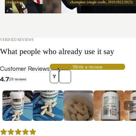
 Rey champions
champion (single sculls, 2019/2022/2023)
VERIFIED REVIEWS
What people who already use it say
Write a review
Customer Reviews
Sort reviews by
4.7
28 reviews
Thumbnail Navigation