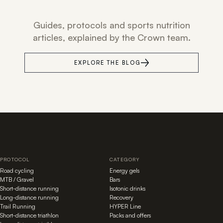
Guides, protocols and sports nutrition
articles, explained by the Crown team.
EXPLORE THE BLOG
PROTOCOL
CATEGORY
Road cycling
Energy gels
MTB / Gravel
Bars
Short-distance running
Isotonic drinks
Long-distance running
Recovery
Trail Running
HYPER Line
Short-distance triathlon
Packs and offers