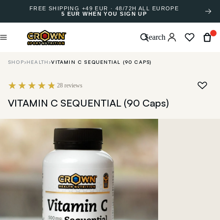
FREE SHIPPING +49 EUR · 48/72H ALL EUROPE
5 EUR WHEN YOU SIGN UP
Search
SHOP
›
HEALTH
›
VITAMIN C SEQUENTIAL (90 CAPS)
28 reviews
VITAMIN C SEQUENTIAL (90 Caps)