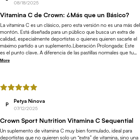
08/18/2025
Vitamina C de Crown: ¿Más que un Básico?
La vitamina C es un clásico, pero esta versión no es una más del
montón. Está diseñada para un público que busca un extra de
calidad, especialmente deportistas o quienes quieren sacarle el
máximo partido a un suplemento.Liberación Prolongada: Este
es el punto clave. A diferencia de las pastillas normales que tu
cuerpo absorbe y elimina muy rápido, esta fórmula de liberación
More
prolongada libera la vitamina C poco a poco. Esto significa que
tu cuerpo la aprovecha mucho mejor durante más tiempo y
tienes un nivel más constante en el organismo.​Fórmula para el
Estómago: El uso de Ascorbato Cálcico es un acierto. Esta
forma de vitamina C no es ácida, lo que la hace mucho más
amable con el estómago. Si la vitamina C normal te da acidez o
Petya Ninova
P
molestias, esta es una gran alternativa.Certificado Antidoping: El
07/12/2025
sello Informed-Sport es la guinda del pastel, sobre todo para
Crown Sport Nutrition Vitamina C Sequential
deportistas. Garantiza que el producto está libre de sustancias
prohibidas y ha pasado por controles de calidad estrictos. Es un
Un suplemento de vitamina C muy bien formulado, ideal para
seguro extra que no todos los suplementos tienen.Cantidad y
deportistas que no quieren solo un “extra” de vitamina, sino una