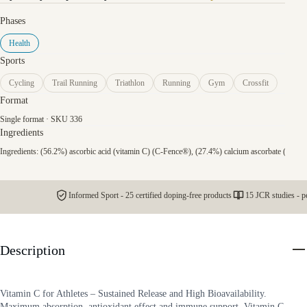
Phases
Health
Sports
Cycling
Trail Running
Triathlon
Running
Gym
Crossfit
Format
Single format · SKU 336
Ingredients
Ingredients: (56.2%) ascorbic acid (vitamin C) (C-Fence®), (27.4%) calcium ascorbate (vitamin
Informed Sport - 25 certified doping-free products
15 JCR studies - p
Description
Vitamin C for Athletes – Sustained Release and High Bioavailability.
Maximum absorption, antioxidant effect and immune support. Vitamin C