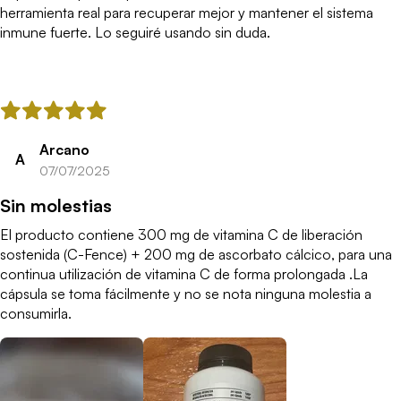
Precio: Con 90 cápsulas, tienes para tres meses si te tomas una
herramienta real para recuperar mejor y mantener el sistema
al día. Teniendo en cuenta la calidad de la fórmula y las
inmune fuerte. Lo seguiré usando sin duda.
certificaciones, el precio está justificado.Esta Vitamina C de
Crown Sport Nutrition es una excelente compra si quieres un
suplemento de calidad superior. Es ideal para deportistas,
personas con el estómago sensible o cualquiera que busque un
producto más eficaz para reforzar su sistema inmunitario y
antioxidante. Es un caso claro de que la inversión vale la pena.
Arcano
A
07/07/2025
Sin molestias
El producto contiene 300 mg de vitamina C de liberación
sostenida (C-Fence) + 200 mg de ascorbato cálcico, para una
continua utilización de vitamina C de forma prolongada .La
cápsula se toma fácilmente y no se nota ninguna molestia a
consumirla.