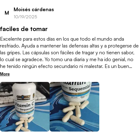
Moisés cárdenas
M
10/19/2025
faciles de tomar
Excelente para estos días en los que todo el mundo anda
resfriado. Ayuda a mantener las defensas altas y a protegerse de
las gripes. Las cápsulas son fáciles de tragar y no tienen sabor,
lo cual se agradece. Yo tomo una diaria y me ha ido genial, no
he tenido ningún efecto secundario ni malestar. Es un buen
complemento para cuidar la salud y mantenerse fuerte durante
More
el cambio de clima.